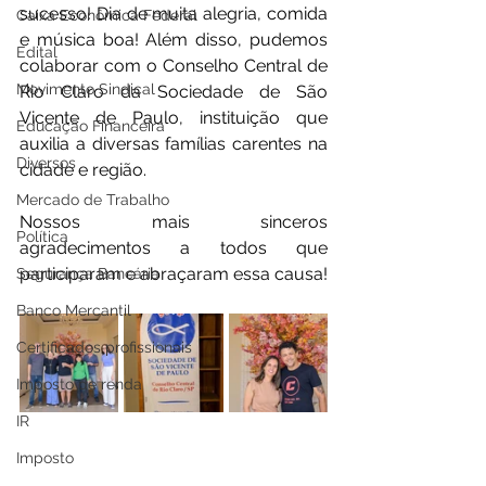
sucesso! Dia de muita alegria, comida 
Caixa Econômica Federal
e música boa! Além disso, pudemos 
Edital
colaborar com o Conselho Central de 
Movimento Sindical
Rio Claro da Sociedade de São 
Vicente de Paulo, instituição que 
Educação Financeira
auxilia a diversas famílias carentes na 
Diversos
cidade e região.
Mercado de Trabalho
Nossos mais sinceros 
Política
agradecimentos a todos que 
participaram e abraçaram essa causa!
Segurança Bancária
Banco Mercantil
Certificados profissionais
Imposto de renda
IR
Imposto