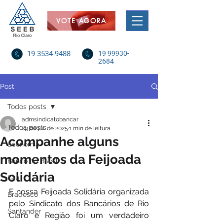
VOTE AGORA
19 3534-9488
19 99930-
2684
Post
Todos posts
admsindicatobancar
Todos posts
29 de jul. de 2025
1 min de leitura
Acompanhe alguns
Economia
momentos da Feijoada
Banco do Brasil
Solidária
Itaú
E nossa Feijoada Solidária organizada 
Bradesco
pelo Sindicato dos Bancários de Rio 
Santander
Claro e Região foi um verdadeiro 