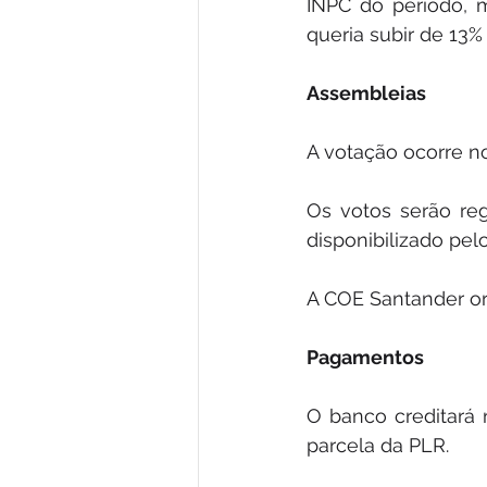
INPC do período, 
queria subir de 13%
Assembleias
A votação ocorre no
Os votos serão reg
disponibilizado pelo
A COE Santander or
Pagamentos
O banco creditará 
parcela da PLR.