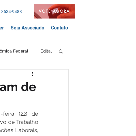
VOTE AGORA
 3534-9488
er
Seja Associado
Contato
ômica Federal
Edital
Segurança Bancária
pam de
nda
FEEB
eira (22) de 
vo de Trabalho 
ções Laborais, 