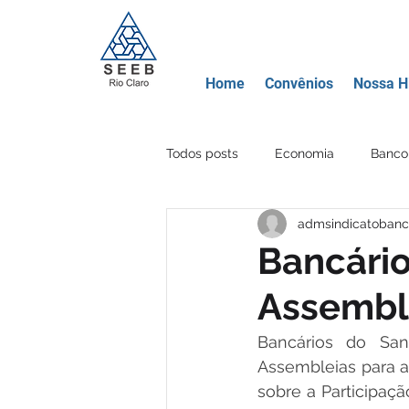
Home
Convênios
Nossa Hi
Todos posts
Economia
Banco 
admsindicatobanc
Movimento Sindical
Educação
Bancário
Assemble
Banco Mercantil
Certificados
Bancários do Sant
Assembleias para av
Criptomoeda
Área Lazer
sobre a Participaç