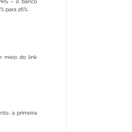
PRS – o banco 
3% para 26%.
r meio do link 
o, a primeira 