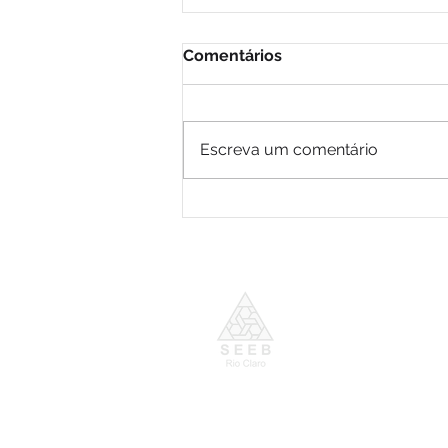
Comentários
Escreva um comentário
Após cobranças do
Sindicatos, Santander
suspende termo de
hipersuficiência
Horário de Funcion
De segunda a Sexta-
das 9h00 às 17h00