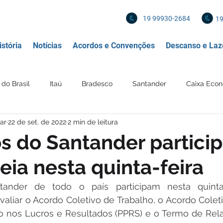
19 99930-2684
19
stória
Notícias
Acordos e Convenções
Descanso e Laz
do Brasil
Itaú
Bradesco
Santander
Caixa Econ
ar
22 de set. de 2022
2 min de leitura
 Financeira
Diversos
Mercado de Trabalho
Política
s do Santander partici
ia nesta quinta-feira
 profissionais
Imposto de renda
IR
Imposto
Re
ander de todo o país participam nesta quinta-f
aliar o Acordo Coletivo de Trabalho, o Acordo Coleti
Mercantil
BANCO SAFRA
ão nos Lucros e Resultados (PPRS) e o Termo de Rela