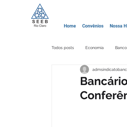
Home
Convênios
Nossa Hi
Todos posts
Economia
Banco 
admsindicatobanc
Movimento Sindical
Educação
Bancário
Conferên
Banco Mercantil
Certificados
Criptomoeda
Área Lazer