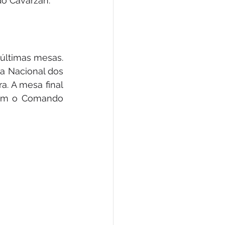
o Cavarzan.
últimas mesas. 
a Nacional dos 
. A mesa final 
õem o Comando 