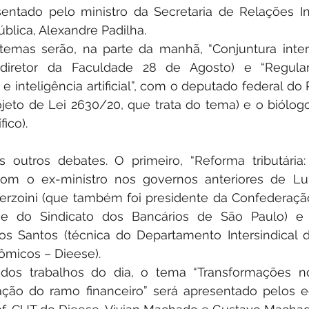
sentado pelo ministro da Secretaria de Relações Ins
blica, Alexandre Padilha.
temas serão, na parte da manhã, “Conjuntura intern
diretor da Faculdade 28 de Agosto) e “Regula
s e inteligência artificial”, com o deputado federal d
rojeto de Lei 2630/20, que trata do tema) e o biólogo 
ico).
s outros debates. O primeiro, “Reforma tributária:
á com o ex-ministro nos governos anteriores de Lu
Berzoini (que também foi presidente da Confederaçã
e do Sindicato dos Bancários de São Paulo) e 
os Santos (técnica do Departamento Intersindical de
micos – Dieese). 
dos trabalhos do dia, o tema “Transformações n
ação do ramo financeiro” será apresentado pelos e