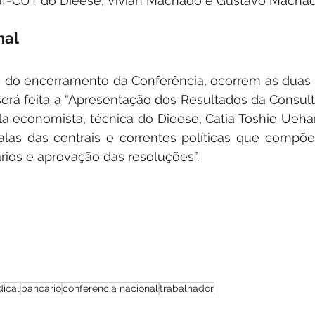
af-CUT do Dieese, Vivian Machado e Gustavo Machad
nal
a do encerramento da Conferência, ocorrem as duas 
será feita a “Apresentação dos Resultados da Consult
la economista, técnica do Dieese, Catia Toshie Uehara
Falas das centrais e correntes políticas que comp
rios e aprovação das resoluções”.
ical
bancario
conferencia nacional
trabalhador