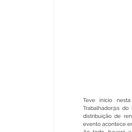
Teve início nesta
Trabalhador@s do 
distribuição de re
evento acontece em
Ao todo, haverá a