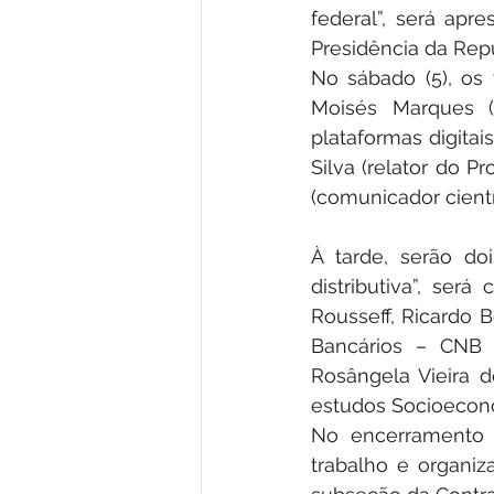
federal”, será apre
Presidência da Repú
No sábado (5), os 
Moisés Marques (
plataformas digitai
Silva (relator do P
(comunicador científ
À tarde, serão doi
distributiva”, ser
Rousseff, Ricardo 
Bancários – CNB 
Rosângela Vieira d
estudos Socioeconô
No encerramento 
trabalho e organiz