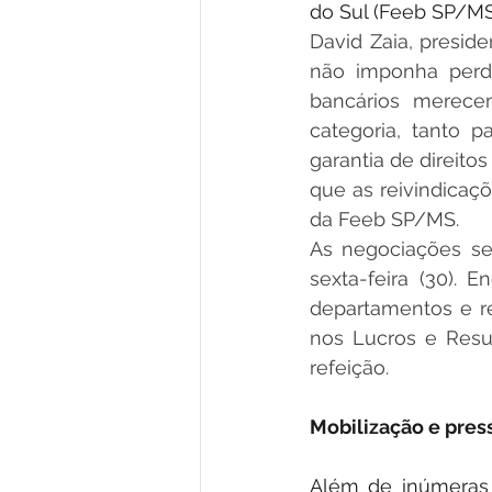
do Sul (Feeb SP/MS
David Zaia, presid
não imponha perda
bancários merecem
categoria, tanto 
garantia de direito
que as reivindicaçõ
da Feeb SP/MS.
As negociações s
sexta-feira (30). E
departamentos e re
nos Lucros e Resul
refeição.
Mobilização e pres
Além de inúmeras a