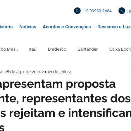
19 99930-2684
19
stória
Notícias
Acordos e Convenções
Descanso e Laz
do Brasil
Itaú
Bradesco
Santander
Caixa Econ
ar
28 de ago. de 2024
2 min de leitura
 Financeira
Diversos
Mercado de Trabalho
Política
apresentam proposta
ente, representantes dos
 profissionais
Imposto de renda
IR
Imposto
Re
s rejeitam e intensifica
Mercantil
BANCO SAFRA
s