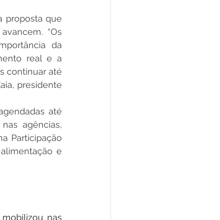
 proposta que 
 avancem. “Os 
mportância da 
ento real e a 
 continuar até 
ia, presidente 
gendadas até 
 nas agências, 
a Participação 
alimentação e 
mobilizou nas 