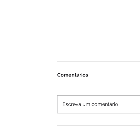
Comentários
Escreva um comentário
CEE rejeita proposta da
Caixa para Promoção por
Mérito e cobra valorização