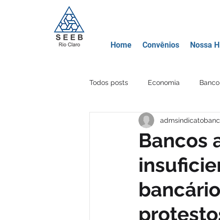
Home
Convênios
Nossa Hi
Todos posts
Economia
Banco 
admsindicatobanc
Movimento Sindical
Educação
Bancos 
insufici
Banco Mercantil
Certificados
bancário
Criptomoeda
Área Lazer
protesto