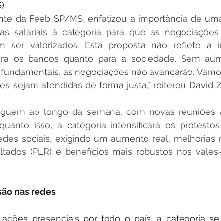
).
ente da Feeb SP/MS, enfatizou a importância de uma
s salariais à categoria para que as negociações
 ser valorizados. Esta proposta não reflete a i
para os bancos quanto para a sociedade. Sem aum
s fundamentais, as negociações não avançarão. Vamos
es sejam atendidas de forma justa,” reiterou David Za
eguem ao longo da semana, com novas reuniões a
nquanto isso, a categoria intensificará os protestos
des sociais, exigindo um aumento real, melhorias n
tados (PLR) e benefícios mais robustos nos vales-
são nas redes
ções presenciais por todo o país, a categoria se 