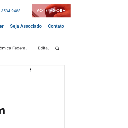
VOTE AGORA
 3534-9488
er
Seja Associado
Contato
ômica Federal
Edital
Segurança Bancária
nda
FEEB
m