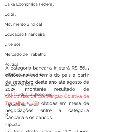
Caixa Econômica Federal
Edital
Movimento Sindical
Educação Financeira
Diversos
Mercado de Trabalho
Política
A categoria bancária injetará R$ 86,5 
Segurança Bancária
bilhões na economia do país a partir 
de setembro deste ano até agosto de 
Banco Mercantil
2025, montante resultado de 
Certificados profissionais
conquistas da Convenção Coletiva de 
Trabalho (CCT) 
obtidas em mesa de 
Imposto de renda
negociações entre a categoria 
IR
bancária e os bancos.
Imposto
Do total deste valor, R$ 12,7 bilhões 