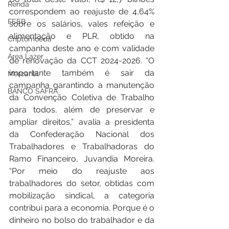
Renda
correspondem ao reajuste de 4,64% 
FEEB
sobre os salários, vales refeição e 
alimentação e PLR, obtido na 
Criptomoeda
campanha deste ano e com validade 
Área Lazer
de renovação da CCT 2024-2026. “O 
importante também é sair da 
Mercantil
campanha garantindo a manutenção 
BANCO SAFRA
da Convenção Coletiva de Trabalho 
para todos, além de preservar e 
ampliar direitos,” avalia a presidenta 
da Confederação Nacional dos 
Trabalhadores e Trabalhadoras do 
Ramo Financeiro, Juvandia Moreira. 
“Por meio do reajuste aos 
trabalhadores do setor, obtidas com 
mobilização sindical, a categoria 
contribui para a economia. Porque é o 
dinheiro no bolso do trabalhador e da 