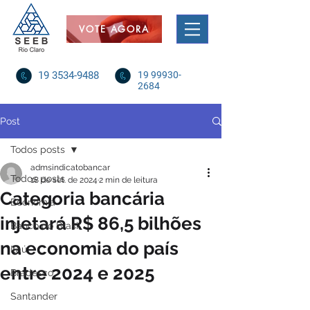
VOTE AGORA
19 3534-9488
19 99930-
2684
Post
Todos posts
admsindicatobancar
Todos posts
18 de set. de 2024
2 min de leitura
Categoria bancária
Economia
injetará R$ 86,5 bilhões
Banco do Brasil
na economia do país
Itaú
entre 2024 e 2025
Bradesco
Santander