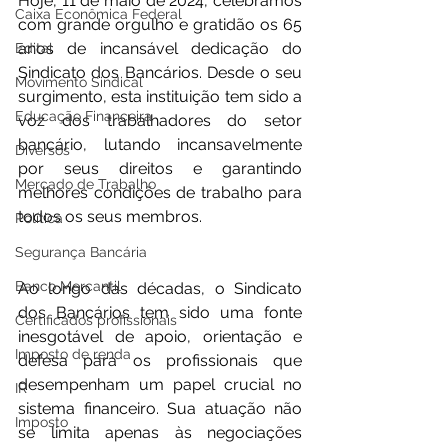
Hoje, 11 de maio de 2024, celebramos 
Caixa Econômica Federal
com grande orgulho e gratidão os 65 
anos de incansável dedicação do 
Edital
Sindicato dos Bancários. Desde o seu 
Movimento Sindical
surgimento, esta instituição tem sido a 
Educação Financeira
voz dos trabalhadores do setor 
bancário, lutando incansavelmente 
Diversos
por seus direitos e garantindo 
Mercado de Trabalho
melhores condições de trabalho para 
todos os seus membros.
Política
Segurança Bancária
Banco Mercantil
Ao longo das décadas, o Sindicato 
dos Bancários tem sido uma fonte 
Certificados profissionais
inesgotável de apoio, orientação e 
Imposto de renda
defesa para os profissionais que 
desempenham um papel crucial no 
IR
sistema financeiro. Sua atuação não 
Imposto
se limita apenas às negociações 