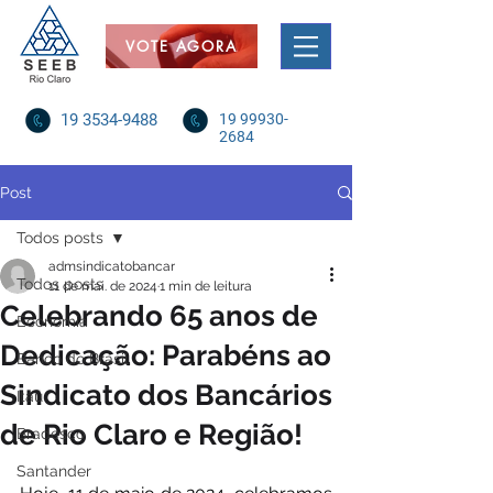
VOTE AGORA
19 3534-9488
19 99930-
2684
Post
Todos posts
admsindicatobancar
Todos posts
11 de mai. de 2024
1 min de leitura
Celebrando 65 anos de
Economia
Dedicação: Parabéns ao
Banco do Brasil
Sindicato dos Bancários
Itaú
de Rio Claro e Região!
Bradesco
Santander