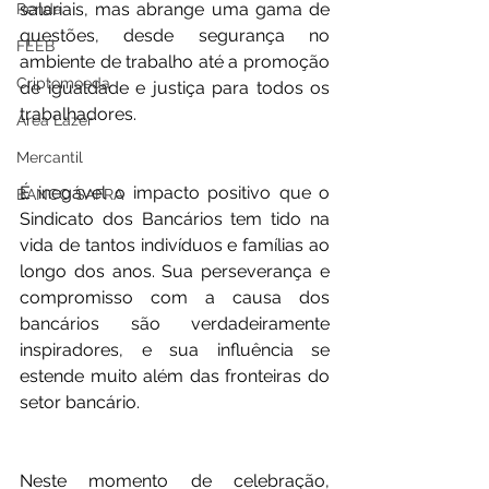
salariais, mas abrange uma gama de 
Renda
questões, desde segurança no 
FEEB
ambiente de trabalho até a promoção 
Criptomoeda
de igualdade e justiça para todos os 
trabalhadores.
Área Lazer
Mercantil
É inegável o impacto positivo que o 
BANCO SAFRA
Sindicato dos Bancários tem tido na 
vida de tantos indivíduos e famílias ao 
longo dos anos. Sua perseverança e 
compromisso com a causa dos 
bancários são verdadeiramente 
inspiradores, e sua influência se 
estende muito além das fronteiras do 
setor bancário.
Neste momento de celebração, 