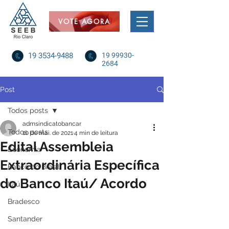
VOTE AGORA
19 3534-9488
19 99930-
2684
Post
Todos posts
admsindicatobancar
Todos posts
10 de mai. de 2021
4 min de leitura
Edital Assembleia
Economia
Extraordinária Específica
Banco do Brasil
do Banco Itaú/ Acordo
Itaú
Bradesco
Santander