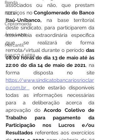
Renda
associados ou não, que prestam 
serviços no 
Conglomerado do Banco 
FEEB
Itaú-Unibanco, 
na base territorial 
Criptomoeda
deste sindicato, para participarem da 
Área Lazer
assembleia extraordinária específica 
que se realizará de forma 
Mercantil
remota/virtual durante o período 
das 
BANCO SAFRA
08:00 horas do dia 13 de maio até às 
22:00 do dia 14 de maio de 2021
, na 
forma disposta no site 
https://www.sindicatobancariosrioclar
o.com.br 
 onde estarão disponíveis 
todas as informações necessárias 
para a deliberação acerca da 
aprovação do 
Acordo Coletivo de 
Trabalho para pagamento da 
Participação nos Lucros e/ou 
Resultados
 referentes aos exercícios 