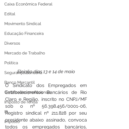
Caixa Econômica Federal
Edital
Movimento Sindical
Educação Financeira
Diversos
Mercado de Trabalho
Política
Eleição dias 13 e 14 de maio
Segurança Bancária
Banco Mercantil
O Sindicato dos Empregados em 
Estabelecimentos Bancários de Rio 
Certificados profissionais
Claro e Região, inscrito no CNPJ/MF 
Imposto de renda
sob o nº 56.398.456/0001-06, 
IR
Registro sindical nº 211.828 por seu 
presidente abaixo assinado, convoca 
Imposto
todos os empregados bancários, 