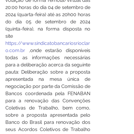
votação de forma remota/virtual das 
20:00 horas do dia 04 de setembro de 
2024 (quarta-feira) até as 20h00 horas 
do dia 05 de setembro de 2024 
(quinta-feira), na forma disposta no 
site 
https://www.sindicatobancariosrioclar
o.com.br
 ,onde estarão disponíveis 
todas as informações necessárias 
para a deliberação acerca da seguinte 
pauta: Deliberação sobre a proposta 
apresentada na mesa única de 
negociação por parte da Comissão de 
Bancos coordenada pela FENABAN 
para a renovação das Convenções 
Coletivas de Trabalho, bem como, 
sobre a proposta apresentada pelo 
Banco do Brasil para renovação dos 
seus Acordos Coletivos de Trabalho 