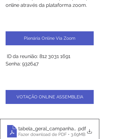
online através da plataforma zoom.
Plenária Online Via Zoom
 ID da reunião: 812 3031 1691
Senha: 932647
VOTAÇÃO ONLINE ASSEMBLEIA
tabela_geral_campanha_2024 (1)
.pdf
Fazer download de PDF • 3.69MB