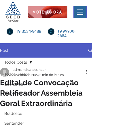
VOTE AGORA
19 3534-9488
19 99930-
2684
Post
Todos posts
admsindicatobancar
Todos posts
2 de set. de 2024
2 min de leitura
Edital de Convocação
Economia
Retificador Assembleia
Banco do Brasil
Geral Extraordinária
Itaú
Bradesco
Santander