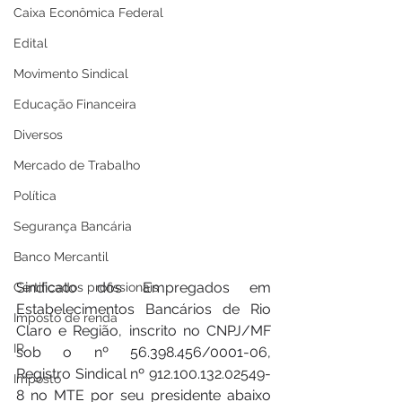
Caixa Econômica Federal
Edital
Movimento Sindical
Educação Financeira
Diversos
Mercado de Trabalho
Política
Segurança Bancária
Banco Mercantil
Sindicato dos Empregados em 
Certificados profissionais
Estabelecimentos Bancários de Rio 
Imposto de renda
Claro e Região, inscrito no CNPJ/MF 
IR
sob o nº 56.398.456/0001-06, 
Registro Sindical nº 912.100.132.02549-
Imposto
8 no MTE por seu presidente abaixo 