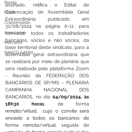
Renda
assinado, retifica o Edital de 
Convocação de Assembleia Geral 
FEEB
Extraordinária publicado em 
Criptomoeda
31/08/2024 na página A-11, para 
Área Lazer
convocar todos os trabalhadores 
bancários, sócios e não sócios, da 
Mercantil
base territorial deste sindicato, para a 
BANCO SAFRA
assembleia geral extraordinária que 
se realizará por meio de plenária que 
será realizada pela plataforma Zoom 
- Reunião da FEDERAÇÃO DOS 
BANCÁRIOS DE SP/MS - PLENÁRIA 
CAMPANHA NACIONAL DOS 
BANCÁRIOS, no dia 
04/09/2024, às 
18h30 horas
, de forma 
remota/virtual,
cujo o convite será 
enviado a todos os bancários de 
forma remota/virtual
, 
seguida de 