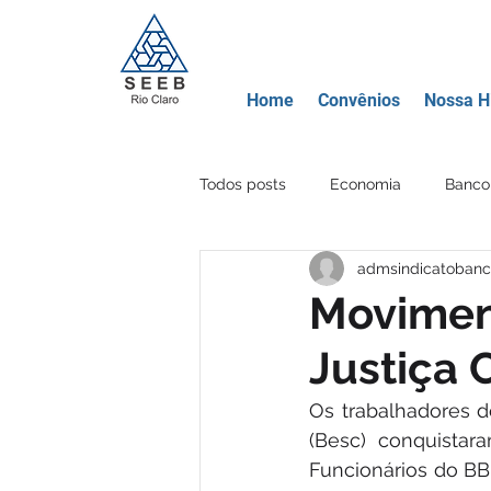
Home
Convênios
Nossa Hi
Todos posts
Economia
Banco 
admsindicatobanc
Movimento Sindical
Educação
Moviment
Justiça 
Banco Mercantil
Certificados
Os trabalhadores d
(Besc) conquistar
Criptomoeda
Área Lazer
Funcionários do BB