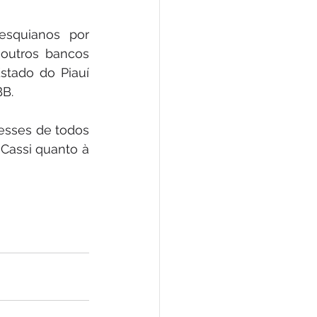
squianos por 
outros bancos 
tado do Piauí 
BB.
esses de todos 
Cassi quanto à 