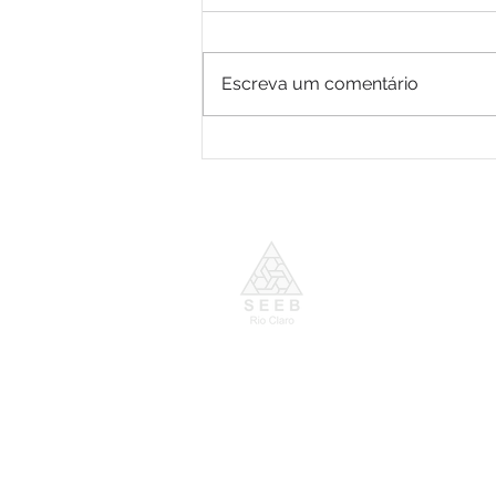
Escreva um comentário
CEE rejeita proposta da
Caixa para Promoção por
Mérito e cobra valorização
dos empregados
Horário de Funcion
De segunda a Sexta-
das 9h00 às 17h00
Sindic