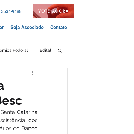
VOTE AGORA
 3534-9488
er
Seja Associado
Contato
ômica Federal
Edital
Segurança Bancária
a
Besc
nda
FEEB
anta Catarina 
sistência dos 
ários do Banco 