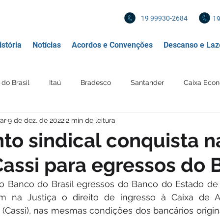
19 99930-2684
19
stória
Notícias
Acordos e Convenções
Descanso e Laz
do Brasil
Itaú
Bradesco
Santander
Caixa Econ
ar
9 de dez. de 2022
2 min de leitura
 Financeira
Diversos
Mercado de Trabalho
Política
o sindical conquista n
Cassi para egressos do 
 profissionais
Imposto de renda
IR
Imposto
Re
o Banco do Brasil egressos do Banco do Estado de S
am na Justiça o direito de ingresso à Caixa de As
Mercantil
BANCO SAFRA
 (Cassi), nas mesmas condições dos bancários origin