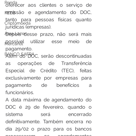
Renda
oferecer aos clientes o serviço de 
emissão e agendamento do DOC, 
FEEB
tanto para pessoas físicas quanto 
Criptomoeda
jurídicas (empresas).
Área Lazer
Depois desse prazo, não será mais 
possível utilizar esse meio de 
Mercantil
pagamento.
BANCO SAFRA
Além do DOC, serão descontinuadas 
as operações de Transferência 
Especial de Crédito (TEC), feitas 
exclusivamente por empresas para 
pagamento de benefícios a 
funcionários.
A data máxima de agendamento do 
DOC é 29 de fevereiro, quando o 
sistema será encerrado 
definitivamente. Também encerra no 
dia 29/02 o prazo para os bancos 