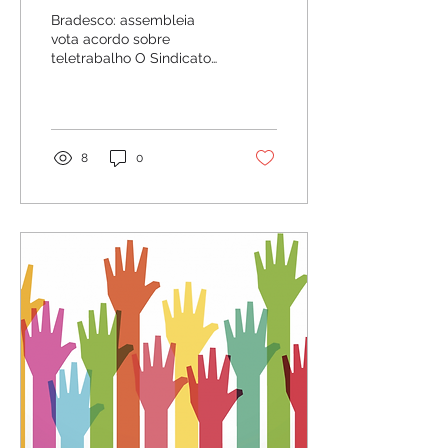
sobre teletrabalho
Bradesco: assembleia
vota acordo sobre
teletrabalho O Sindicato
realiza assembleia virtual
nesta sexta-feira, 11 de
setembro, a partir...
8
0