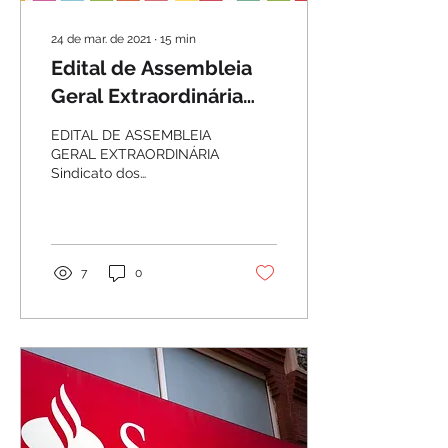
24 de mar. de 2021
∙
15
min
Edital de Assembleia
Geral Extraordinária
Banco ITAÚ/MINUTA
EDITAL DE ASSEMBLEIA
GERAL EXTRAORDINÁRIA
Sindicato dos
Empregados em
Estabelecimentos
Bancários de Rio Claro e
Região, inscrito no...
7
0