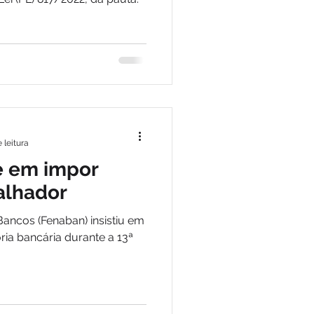
 leitura
e em impor
alhador
ancos (Fenaban) insistiu em
ria durante a 13ª