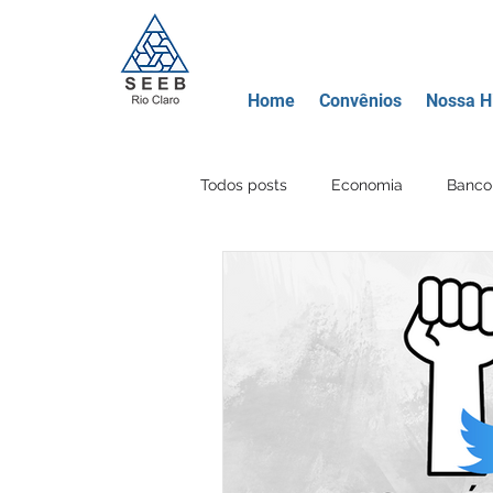
Home
Convênios
Nossa Hi
Todos posts
Economia
Banco 
Movimento Sindical
Educação
Banco Mercantil
Certificados
Criptomoeda
Área Lazer