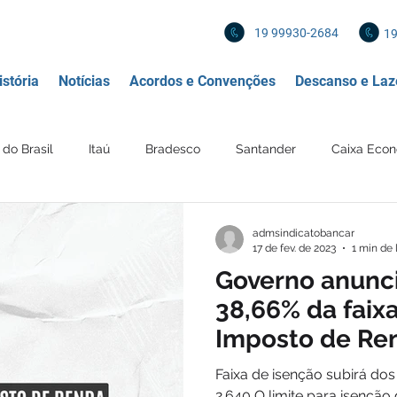
19 99930-2684
19
stória
Notícias
Acordos e Convenções
Descanso e Laz
do Brasil
Itaú
Bradesco
Santander
Caixa Econ
 Financeira
Diversos
Mercado de Trabalho
Política
admsindicatobancar
17 de fev. de 2023
1 min de 
Governo anunc
 profissionais
Imposto de renda
IR
Imposto
Re
38,66% da faix
Imposto de Re
Mercantil
BANCO SAFRA
Faixa de isenção subirá dos
2.640 O limite para isenção