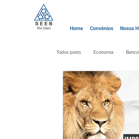
Home
Convênios
Nossa Hi
Todos posts
Economia
Banco 
Movimento Sindical
Educação
Banco Mercantil
Certificados
Criptomoeda
Área Lazer