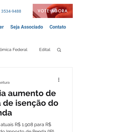
VOTE AGORA
 3534-9488
er
Seja Associado
Contato
ômica Federal
Edital
Segurança Bancária
leitura
ia aumento de
nda
FEEB
a de isenção do
nda
 atuais R$ 1.908 para R$
 do Imposto de Renda (IR)