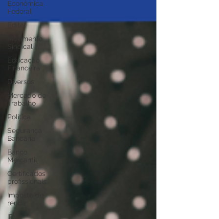
Econômica
Federal
Edital
Movimento
Sindical
Educação
Financeira
Diversos
Mercado de
Trabalho
Política
Segurança
Bancária
Banco
Mercantil
Certificados
profissionais
Imposto de
renda
IR