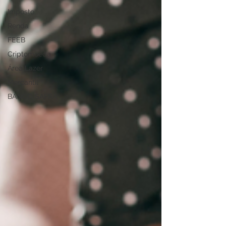
Imposto
Renda
FEEB
Criptomoeda
Área Lazer
Mercantil
BANCO SAFRA