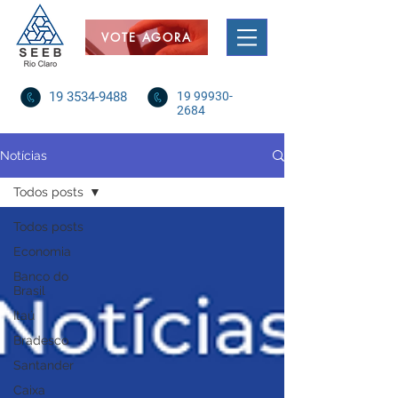
VOTE AGORA
19 3534-9488
19 99930-
2684
Notícias
Todos posts
Todos posts
Economia
Banco do
Brasil
Itaú
Bradesco
Santander
Caixa