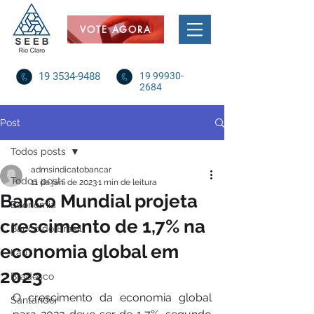
VOTE AGORA
19 3534-9488
19 99930-
2684
Post
Todos posts
admsindicatobancar
Todos posts
11 de jan. de 2023
1 min de leitura
Banco Mundial projeta
Economia
crescimento de 1,7% na
Banco do Brasil
economia global em
Itaú
2023
Bradesco
O crescimento da economia global 
Santander