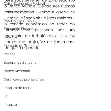
para 2023 deve ser de 1,7%, segundo 
Caixa Econômica Federal
o Banco Mundial. Devido aos últimos 
acontecimentos - como a guerra na 
Edital
Ucrânia, inflação alta e juros maiores - 
Movimento Sindical
o cenário econômico ao redor do 
Educação Financeira
mundo está passando por um 
momento de turbulência e isso faz 
Diversos
com que as projeções estejam menor 
Mercado de Trabalho
do que o esperado.
Política
Segurança Bancária
Banco Mercantil
Certificados profissionais
Imposto de renda
IR
Imposto