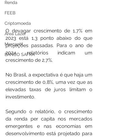
Renda
FEEB
Criptomoeda
O devagar crescimento de 1,7% em 
Área Lazer
2023 está 1,3 ponto abaixo do que 
Mercantil
projeções passadas. Para o ano de 
2024, relatórios indicam um 
BANCO SAFRA
crescimento de 2,7%.
No Brasil, a expectativa é que haja um 
crescimento de 0,8%, uma vez que as 
elevadas taxas de juros limitam o 
investimento.
Segundo o relatório, o crescimento 
da renda per capita nos mercados 
emergentes e nas economias em 
desenvolvimento está projetado para 