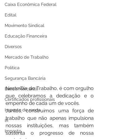
Caixa Econômica Federal
Edital
Movimento Sindical
Educação Financeira
Diversos
Mercado de Trabalho
Política
Segurança Bancária
Neste Dia do Trabalho, é com orgulho 
Banco Mercantil
que celebramos a dedicação e o 
Certificados profissionais
empenho de cada um de vocês. 
Imposto de renda
Juntos, construímos uma força de 
trabalho que não apenas impulsiona 
IR
nossas instituições, mas também 
Imposto
sustenta o progresso de nossa 