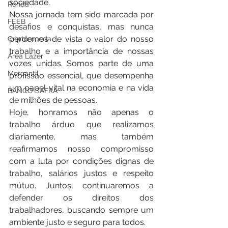
sociedade.
Renda
Nossa jornada tem sido marcada por 
FEEB
desafios e conquistas, mas nunca 
perdemos de vista o valor do nosso 
Criptomoeda
trabalho e a importância de nossas 
Área Lazer
vozes unidas. Somos parte de uma 
Mercantil
profissão essencial, que desempenha 
um papel vital na economia e na vida 
BANCO SAFRA
de milhões de pessoas.
Hoje, honramos não apenas o 
trabalho árduo que realizamos 
diariamente, mas também 
reafirmamos nosso compromisso 
com a luta por condições dignas de 
trabalho, salários justos e respeito 
mútuo. Juntos, continuaremos a 
defender os direitos dos 
trabalhadores, buscando sempre um 
ambiente justo e seguro para todos.