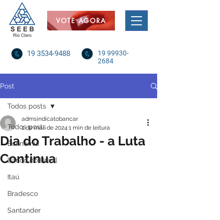
VOTE AGORA
19 3534-9488
19 99930-
2684
Post
Todos posts
admsindicatobancar
Todos posts
1 de mai. de 2024
1 min de leitura
Dia do Trabalho - a Luta
Economia
Continua
Banco do Brasil
Itaú
Bradesco
Santander