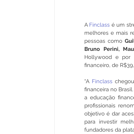
A 
Finclass
 é um st
melhores e mais re
pessoas como 
Gui
Bruno Perini, Mau
Hollywood e por 
financeiro, de R$39
“A 
Finclass 
chegou
financeira no Brasi
a educação financ
profissionais ren
objetivo é dar ace
para investir mel
fundadores da plat