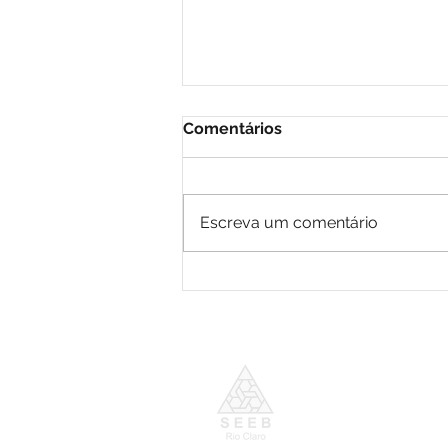
Comentários
Escreva um comentário
45,9 mil bancários serão
beneficiados com a isenção
do Imposto de Renda
Horário de Funcion
De segunda a Sexta-
das 9h00 às 17h00