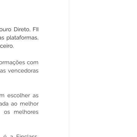
ro Direto, FII 
 plataformas, 
ceiro.
formações com 
ias vencedoras 
m escolher as 
ada ao melhor 
 os melhores 
é a Finclass, 