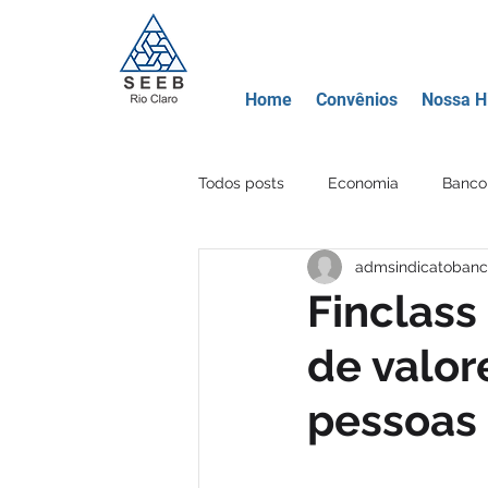
Home
Convênios
Nossa Hi
Todos posts
Economia
Banco 
admsindicatobanc
Movimento Sindical
Educação
Finclass
de valor
Banco Mercantil
Certificados
pessoas
Criptomoeda
Área Lazer