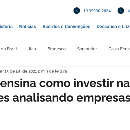
19 99930-2684
19
stória
Notícias
Acordos e Convenções
Descanso e Laz
do Brasil
Itaú
Bradesco
Santander
Caixa Econ
ar
15 de jul. de 2021
2 min de leitura
 Financeira
Diversos
Mercado de Trabalho
Política
 ensina como investir na
es analisando empresas
 profissionais
Imposto de renda
IR
Imposto
Re
Mercantil
BANCO SAFRA