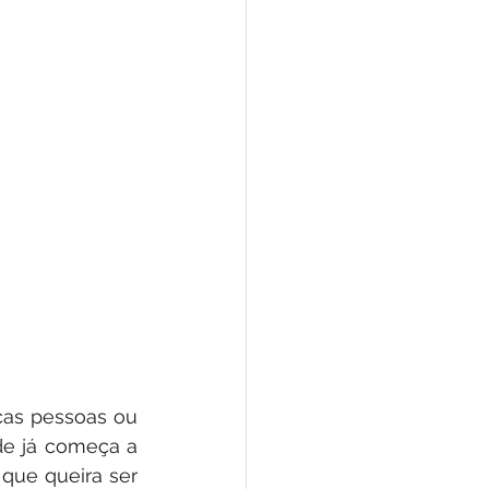
cas pessoas ou 
de já começa a 
ue queira ser 